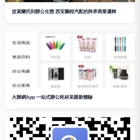
從索蘭托到辦公生態 西安鵬程汽配的跨界商業邏輯
火辦網App 一站式辦公耗材采購新體驗