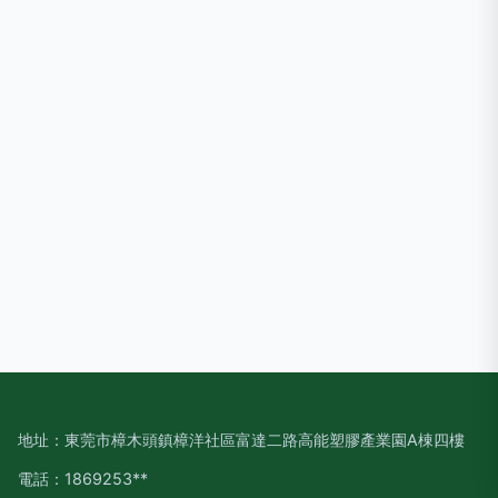
地址：東莞市樟木頭鎮樟洋社區富達二路高能塑膠產業園A棟四樓
電話：1869253**