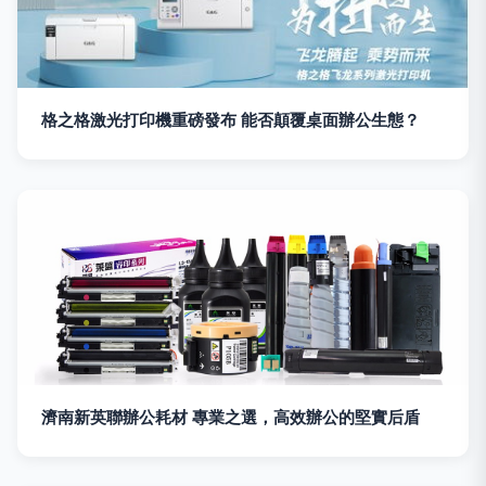
格之格激光打印機重磅發布 能否顛覆桌面辦公生態？
濟南新英聯辦公耗材 專業之選，高效辦公的堅實后盾