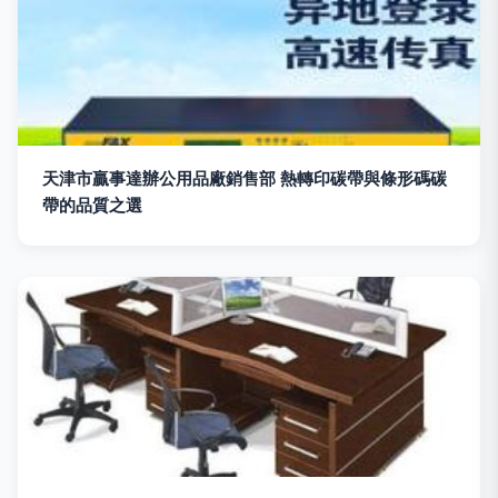
天津市贏事達辦公用品廠銷售部 熱轉印碳帶與條形碼碳
帶的品質之選