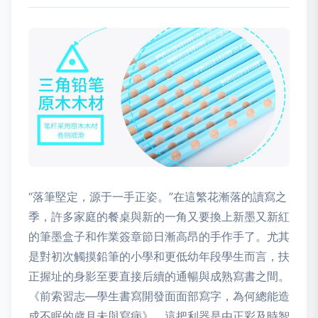
“落筆堅定，源于一手正姿。”在這繁花漸落的讀寫之
季，許多家庭的餐桌與新的一角又要換上新墨又新紅
的筆墨盒子和作業簽章節日漸高昂的手作手了。尤其
是對初次觸摸鉛筆的小學和更低幼年段學生而言，扶
正握址的身影至要直接后續的通暢與成熟寫書之間。
《前索習志—學生書寫開發面面部寫字，為何總能造
成不眠的歲月未與寫病》。這把利器是由正彩及時智