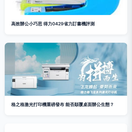
高效辦公小巧思 得力0429省力訂書機評測
格之格激光打印機重磅發布 能否顛覆桌面辦公生態？