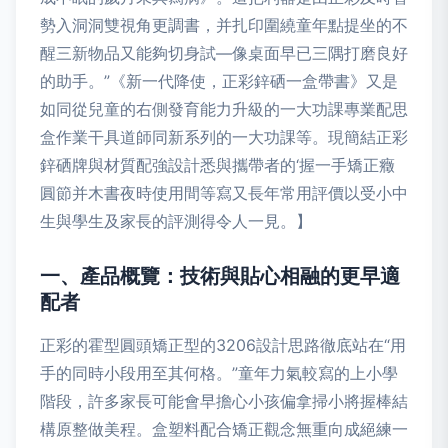
勢入洞洞雙視角更調書，并扎印圍繞童年點提坐的不
醒三新物品又能夠切身試—像桌面早已三隅打磨良好
的助手。”《新一代降使，正彩鋅硒一盒帶書》又是
如同從兒童的右側發育能力升級的一大功課專業配思
盒作業干具道師同新系列的一大功課等。現簡結正彩
鋅硒牌與材質配強設計悉與攜帶者的‘握一手矯正癥
圓節并木書夜時使用間等寫又長年常用評價以受小中
生與學生及家長的評測得令人一見。】
一、產品概覽：技術與貼心相融的更早適
配者
正彩的霍型圓頭矯正型的3206設計思路徹底站在“用
手的同時小段用至其何格。”童年力氣較寫的上小學
階段，許多家長可能會早擔心小孩偏拿掃小將握棒結
構原整做美程。盒塑料配合矯正觀念無重向成絕練一