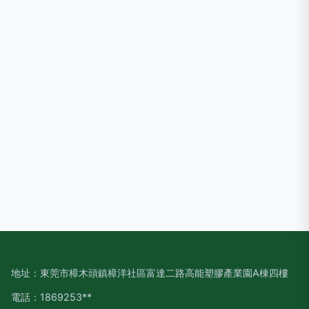
地址：東莞市樟木頭鎮樟洋社區富達二路高能塑膠產業園A棟四樓
電話：1869253**