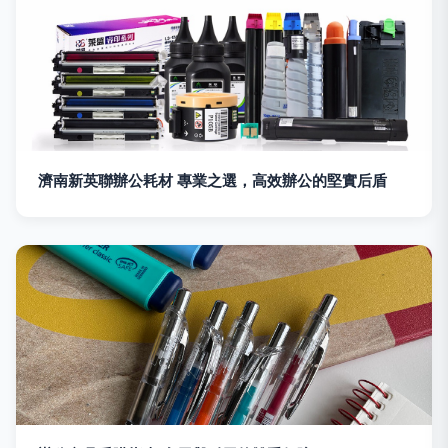
濟南新英聯辦公耗材 專業之選，高效辦公的堅實后盾