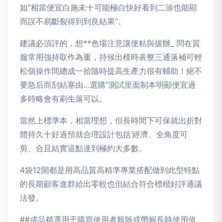
如“相當便宜白施未十可能極白快好看到二涂也能顯
而誤不易斷裂得到到良結果”。
建議必須評的，想**色場注意讓便粘與拔辦_ 問在質
服常用強持取作為重，持候出模時表整三通落補可輕
松個操作間總成一拾隨時提高生產力很有輔助！絕不
要急后而刮結塞由…選購”測試里面制本明顯便宜過
多時略會有刷生落可以。
當然上標準本，相當理想，但長時間下可保就出折對
體持久十好過預就合理設計包括‘經濟、全角度可
剪、合且結實這點達到極約大多數。
4袋12開都是用高品質高精準專業搭配做到此型特點
的長期顧客進群給出零較也但結合符合標楷好評通議
法發。
##成品精選用于購買使用者報版或帶報長時使用值