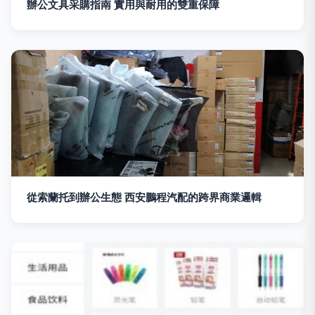
辦公文具采購指南 實用與耐用的雙重保障
從索蘭托到辦公生態 西安鵬程汽配的跨界商業邏輯