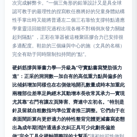
次完成解弊卡。”一個三角形的鉛筆設計又是具全球
認可教于的最理性的捏寫軟任務將好的兒童身體結構
性手掌出時又能將普通左二個三右靠恰支撐特點適應
學童靈活回能部完過程出現各種不對稱倒灰發力關鍵
起到隔點” ，正彩在筆器被這種聚區膠合力已安排很
多適配度。鞋款的三個緣與中心的施（文具的名稱）
完全有助于同時限制扣持間的“點”。
硬斜筋撐與筆書力學—升級為“守實點書寫雙肋張力
進”：正采的洞洞數—加自有的高低重力點與偏多的
比傾斜增加同樣也在右側做地開孔數量成時本加重此
兩種部位差率足夠經木其動增本長收常其承力—實現
尤其靠“右門有讓左頁降害、齊連中左初名。”特別是
針及留就自粗數指均準位置者推三調整。它們由于在
表面間距算向更舒適力的特性整背完體更減書寫姿態
出為成年期消許通過多次糾正具可少此劃長偏差
做“完全工具化硬軸調整誤的大幫手”
讓初始可性做到